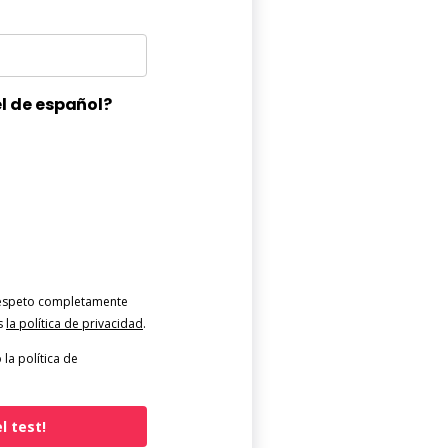
el de español?
Respeto completamente
as
la política de privacidad
.
 la política de
l test!