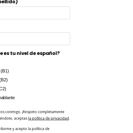
ellido)
e es tu nivel de español?
 (B1)
 (B2)
C2)
hablante
ros conmigo. ¡Respeto completamente
biéndote, aceptas
la política de privacidad
.
ribirme y acepto la política de