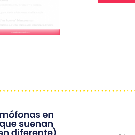
omófonas en
 que suenan
en diferente)