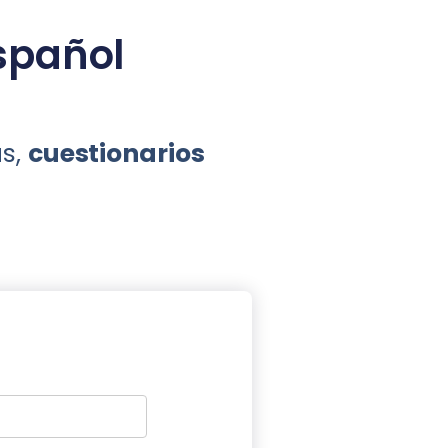
spañol
as,
cuestionarios