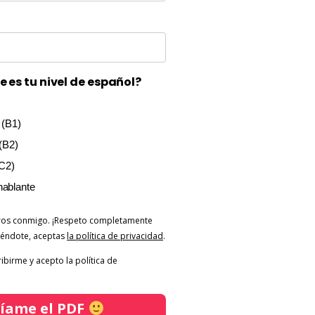
e es tu nivel de español?
 (B1)
 (B2)
C2)
hablante
ros conmigo. ¡Respeto completamente
biéndote, aceptas
la política de privacidad
.
ribirme y acepto la política de
íame el PDF