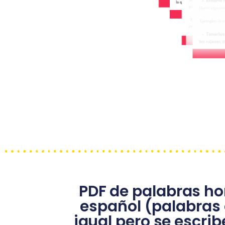
PDF de palabras h
español (palabras
igual pero se escrib