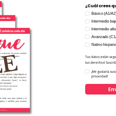
¿Cuál crees qu
Básico (A1/A2
Intermedio baj
Intermedio alto
Avanzado (C1
Nativo hispan
Tus datos están seg
tus derechos! Suscri
¡Me gustaría susc
privacidad!
En