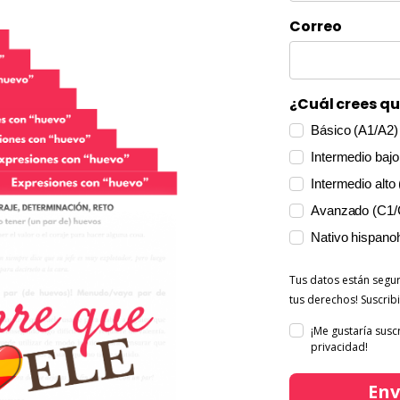
Correo
¿Cuál crees qu
Básico (A1/A2)
Intermedio bajo
Intermedio alto
Avanzado (C1/
Nativo hispano
Tus datos están segu
tus derechos! Suscri
¡Me gustaría susc
privacidad!
Env