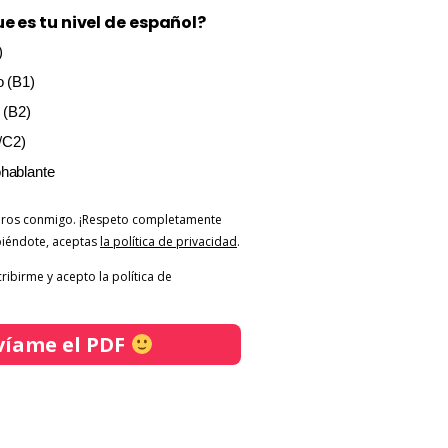
e es tu nivel de español?
)
o (B1)
 (B2)
/C2)
ohablante
uros conmigo. ¡Respeto completamente
biéndote, aceptas
la política de privacidad
.
ribirme y acepto la política de
víame el PDF