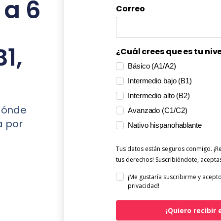
 a 6
Correo
B1,
¿Cuál crees que es tu niv
Básico (A1/A2)
Intermedio bajo (B1)
Intermedio alto (B2)
 dónde
Avanzado (C1/C2)
a por
Nativo hispanohablante
Tus datos están seguros conmigo. ¡
tus derechos! Suscribiéndote, acept
¡Me gustaría suscribirme y acepto
privacidad!
¡Quiero recibir e